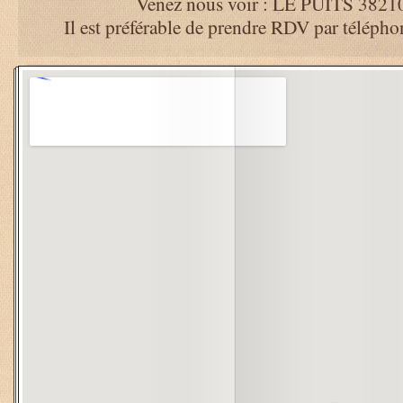
Venez nous voir : LE PUITS 38210
Il est préférable de prendre RDV par télépho