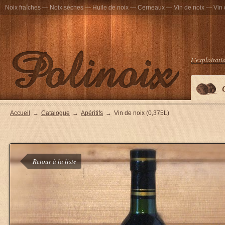
Noix fraîches — Noix sèches — Huile de noix — Cerneaux — Vin de noix — Vin 
L'exploitati
Accueil
→
Catalogue
→
Apéritifs
→
Vin de noix (0,375L)
Retour à la liste