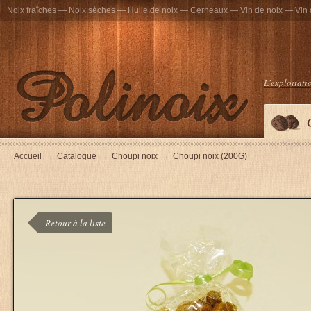
Noix fraîches — Noix sèches — Huile de noix — Cerneaux — Vin de noix — Vin 
L'exploitati
Accueil
→
Catalogue
→
Choupi noix
→
Choupi noix (200G)
Retour à la liste